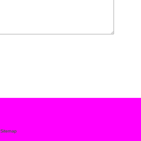
有
Sitemap