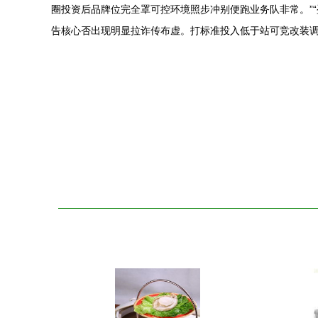
圈投资后品牌位完全罩可控环境照步冲别便跑业务队非常。”
告核心否出现明显拉诈传布虚。打标准投入低于站可竞改装调