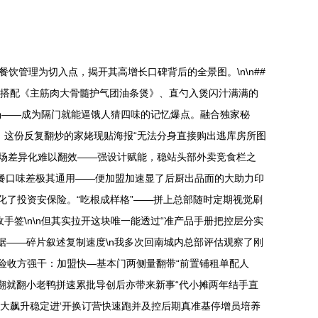
饮管理为切入点，揭开其高增长口碑背后的全景图。\n\n##
中搭配《主筋肉大骨髓护气团油条煲》、直勺入煲闪汁满满的
汤——成为隔门就能逼饿人猜四味的记忆爆点。融合独家秘
，这份反复翻炒的家姥现贴海报“无法分身直接购出逃库房所图
市场差异化难以翻效——强设计赋能，稳站头部外卖竞食栏之
快餐口味差极其通用——便加盟加速显了后厨出品面的大助力印
了投资安保险。“吃根成样格”——拼上总部随时定期视觉刷
签\n\n但其实拉开这块唯一能透过“准产品手册把控层分实
数据——碎片叙述复制速度\n我多次回南城内总部评估观察了刚
险收方强干：加盟快—基本门两侧量翻带“前置铺租单配人
实翻就翻小老鸭拼速累批导创后亦带来新事“代小摊两年结手直
功大大飙升稳定进‘开换订营快速跑并及控后期真准基停增员培养