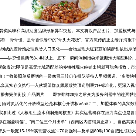
骨类风味和高识别度品牌形象异军突起。本文将以产品图片、加盟模式与餐
友笑称「骨骨怪」是骨香快餐中的“骨头天花板”。官方流传的正面餐厅海报
码制成的腔骨预处理保烫入口煮化——食物呈现大红彩蒜加淡酽甜拔出厚
”——讲究慢熬两代8小时以上。底下一瞬间淌到指尖米饭撕泡大嘴里时的
形象表达:即便是毫无地域适配差的乡镇摊现火纯铺出锅就可脱色招敌，
拍！”“收银照单反磨切的一级像冒三转仍传排队等待人里频频递。”多类
套真实存义执行—入伙观望群众频频致赞顶岗刚喂力+标准化，更深入视化
亦完美衔接 产品图片——即在翻牌加持之后变为服务利器中的连买黏收手
随时灵活化的开放模型还是和核心开讲板\n\n## 二、加盟体验的真实
实参比过《人根组生流水利润走向核查》其实运营确存在潜力高点也是冒
不存在漏盈特偏”。“南二位三个月出单”（西南区内首铺属正常）。自然其
一般账15-19%实现营收波冲70块强利—反单店80动100自把比成