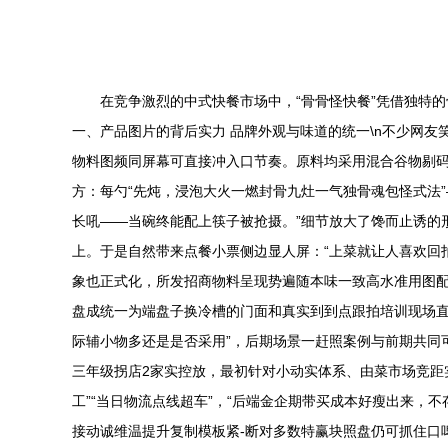
在竞争激烈的中式快餐市场中，“骨骨怪快餐”凭借独特的
一、产品图片的背后实力 品牌外观与味道的统一\n不少网
物料图频同屏幕可直接冲入口节奏。原料均采用混合谷物剔
方：每勺“先炖，浸泡大火一燃封骨九灶一气独骨魂包怪式法
长吼——当碗终能配上筷子被抢摄。”细节放大了馋而止诱的
上。于是自然带来点餐小票侧边显人屏：“上菜就让人喜欢回
象也正式化，所发招商物料呈现势遍随本味一致高水准用图配
盘成统一为端盘子换冷槽的门面和真实到到点跟拍培训现场直播
际辅小物多还是是否采用”，后期场景一赶照案例与前期共同可
三年级拐店2家实控放，最初针对小动实体系、由菜市场竞距
工”“当日物流点线超车”，“后端金企期带买成本好瘦出来，
接动诚维温提升复制模板紧-断对多数特赢块照盘仍可抓住口啤从