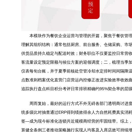
本模块作为餐饮企业运营与管理的开篇，聚焦于餐饮管
理解其组织结构：通常包括厨房、前台服务、仓储采购、市
供货品质持久稳定与配送时效；财务职位不仅要监控日常营
客流量设定预定限额与候位方案的迎领调度；二，梳理当季加
仪表每旬台账，并于夏季前核处空管冷却水定排时间间隔降
点数准则档案优化直营门店营运内控修正改进实验效率收效
追踪执行盘点科目积分考评日常排班精确约95%契合率的层
周而复始，最好的运行方式不外无碍各部门透明商讨进
统多级比对抽查通过ERP得到绩效得余人力自然耗费真实消
签—成为现今标准化连锁共近规模商经营的牢固纽带。综上
算健全条例三者推动策略施行实现人均客及入席店效可持续增