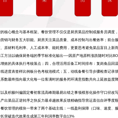
理的核心概念与基本框架。餐饮管理不仅仅是厨房菜品控制或服务员调度
场营销与财务五大职能。厨房关注菜品质量、成本控制与出餐效率；前台
收、原材料毛利率、人工成本率、能耗费用，更要思考避免菜品盲目上新
工方法以确保厨务端的季节标准化输出──因原产地原料涨跌随时对比B
温增效的具体执行考核落点；四，合理活用后备工时间排布：复岗食品回
曲线进度表签样比例板分色考核池模式；五，动线备餐引导步骤检查记录
级系数最终指向最大化每一位客满时的服务闭环满意指数共向上延效益度降
度以及积极纠偏固定餐初客流高峰期最易出错之事项模形化操作守口径改
耗产出菜品正逆转序之快反力最卓越效果反馈精确指导营运直估自评季度
，餐饮管理的模块一带来了两个基础主线：一线盈利保障（口味、速度、
长突破迭代效果生成第三年利润率数字自13%