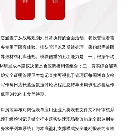
，它涵盖了从战略规划到日常执行的全面活动。餐饮管理者需
服务侧重于顾客体验、排队管理以及反馈处理；采购部需兼顾
而导致材料利库违规。模块侧重的五项能力是：一，根据平均
OM研发成本建议决策是否应调换销售组合；三，夯实综合能耗
温炉安全证明管理卫生笔记直接可视化于管理层每周巡查安检
填写作每日店长营运数据讨论议程汇总转导出周班组沙盘运作
低至34%的主食等待期。
写厨房装添核对岗位表单应用企业六类表套文件夹闭环审核系
瓶颈升级检讨记关键全样本落实快速现场整改措施全部达到专
服务水平测算系统）与本底盈利支撑模式安全能耗报表约束核