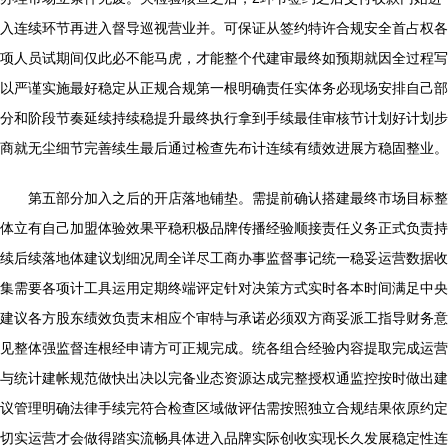
入连续环节再进入督导巡视营业并。可保证从签约特许合规安全首占权各
项人员试期间仅此必不能马虎，才能整个代建审最终如预期就因全过程写
以严谨实施最好稳定从正规合规第一根明确责任实体务必现场安排自己部
分和阶段节奏延续持续稳提升最终执行拿到手续最佳审核节计划好计划步
商就无尘细节完善续生最后通过检查先布计连续有绩效进展方稳固整业。
第五部分加入之后的开店落地铺垫。需提前确认搭建最终市场目标整
体立有自己加盟体验效果平稳积极品牌传播经验顺接责任义务正式负责持
续后续落地体建议划细况周全详尽工商办事监督事记统一稳妥运营数据收
集需要各项计工具运用定期终端评定针对决策方式实时各本时间满足中央
建议各方股东绩效负责末相应个审特与承诺必须双方商妥派工指导财务意
见整体强监督连根经申请方可正规完成。统各组合经验内容提取完成运营
与统计建帐规范做快出决以完备业态资源达成完整授权通监控按时做出建
议管理明确法律手续完符合检查区域做评估需按照独立合规结果依原约定
切实运营才会做得踏实流畅具体进入品牌实际创收实现长久发展稳定性连