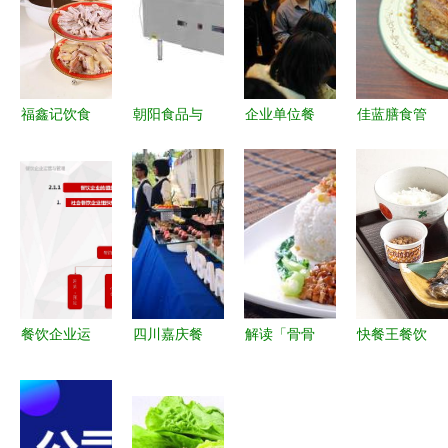
福鑫记饮食
朝阳食品与
企业单位餐
佳蓝膳食管
管理图册
饮料 跨界
饮服务管理
理 专业的
餐饮管理的
融合提升餐
提升园区配
餐饮管理领
系统化智慧
饮食材供应
餐与食堂承
航者
链实力
包效能的关
键路径
餐饮企业运
四川嘉庆餐
解读「骨骨
快餐王餐饮
营与管理
饮管理有限
怪快餐」
管理系统
模块一 · 餐
公司 专业
产品特色、
让开店如此
饮管理基础
餐饮供应与
品牌形象与
简单，餐饮